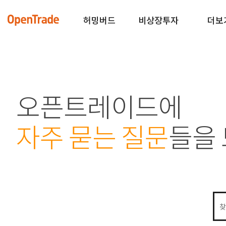
허밍버드
비상장투자
더보
오픈트레이드에
자주 묻는 질문
들을