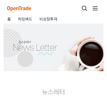
홈
허밍버드
비상장투자
뉴스레터