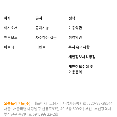
회사
공지
정책
회사소개
공지사항
이용약관
언론보도
자주하는 질문
청약약관
파트너
이벤트
투자 유의사항
개인정보처리방침
개인정보수집 및
이용동의
오픈트레이드(주)
| 대표이사 :
고용기
| 사업자등록번호 : 220-88-38544
서울 : 서울특별시 강남구 선릉로93길 40, 6층 609호 | 부산 : 부산광역시
부산진구 중앙대로 694, 9층 22-2호