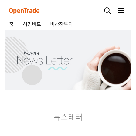
홈
허밍버드
비상장투자
뉴스레터