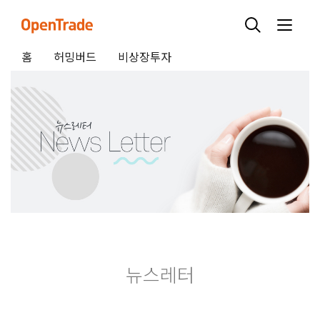
홈
허밍버드
비상장투자
뉴스레터