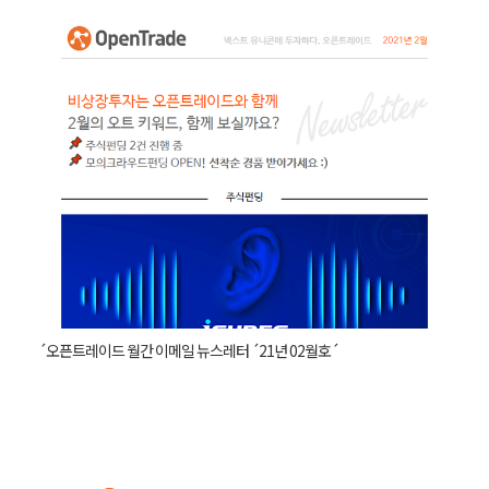
´오픈트레이드 월간 이메일 뉴스레터 ´21년 02월호´