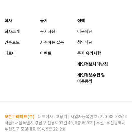
회사
공지
정책
회사소개
공지사항
이용약관
언론보도
자주하는 질문
청약약관
파트너
이벤트
투자 유의사항
개인정보처리방침
개인정보수집 및
이용동의
오픈트레이드(주)
| 대표이사 :
고용기
| 사업자등록번호 : 220-88-38544
서울 : 서울특별시 강남구 선릉로93길 40, 6층 609호 | 부산 : 부산광역시
부산진구 중앙대로 694, 9층 22-2호