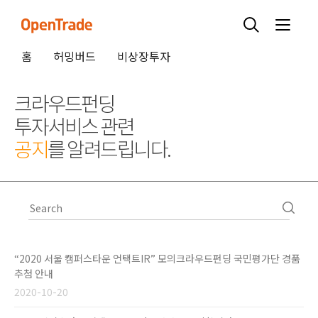
홈
허밍버드
비상장투자
크라우드펀딩
투자서비스 관련
공지
를 알려드립니다.
“2020 서울 캠퍼스타운 언택트IR” 모의크라우드펀딩 국민평가단 경품
추첨 안내
2020-10-20