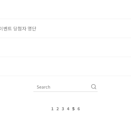
 이벤트 당첨자 명단
1
2
3
4
5
6