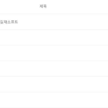
제목
주)길재소프트