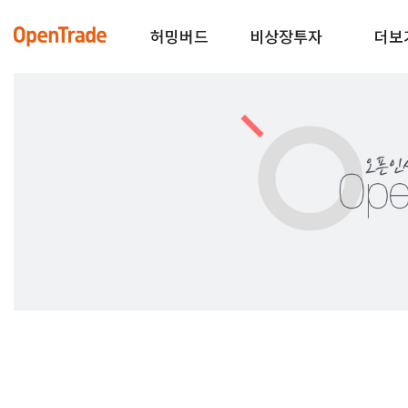
허밍버드
비상장투자
더보