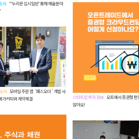
소식
"'누리꾼 십시일반' 통해 예술분야
"
 소식
모바일 주문 앱 ´패스오더´ 개발 사
스타트업 투자 정보
오트에서 증권형 펀딩
 메가커피와 계약체결
않아요!