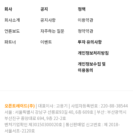
회사
공지
정책
회사소개
공지사항
이용약관
언론보도
자주하는 질문
청약약관
파트너
이벤트
투자 유의사항
개인정보처리방침
개인정보수집 및
이용동의
오픈트레이드(주)
| 대표이사 :
고용기
| 사업자등록번호 : 220-88-38544
서울 : 서울특별시 강남구 선릉로93길 40, 6층 609호 | 부산 : 부산광역시
부산진구 중앙대로 694, 9층 22-2호
벤처기업확인 제30150300020호 | 통신판매업 신고번호 : 제 2018-
서울서초-2120호