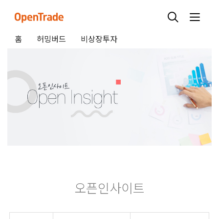
홈
허밍버드
비상장투자
오픈인사이트