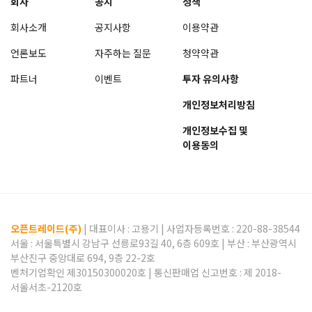
회사
공지
정책
회사소개
공지사항
이용약관
언론보도
자주하는 질문
청약약관
파트너
이벤트
투자 유의사항
개인정보처리방침
개인정보수집 및
이용동의
오픈트레이드(주)
| 대표이사 :
고용기
| 사업자등록번호 : 220-88-38544
서울 : 서울특별시 강남구 선릉로93길 40, 6층 609호 | 부산 : 부산광역시
부산진구 중앙대로 694, 9층 22-2호
벤처기업확인 제30150300020호 | 통신판매업 신고번호 : 제 2018-
서울서초-2120호