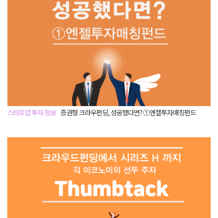
스타트업 투자 정보
증권형 크라우펀딩, 성공했다면? ①엔젤투자매칭펀드