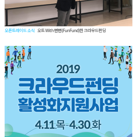
오픈트레이드 소식
오트 With 뻔뻔(FunFund)한 크라우드펀딩