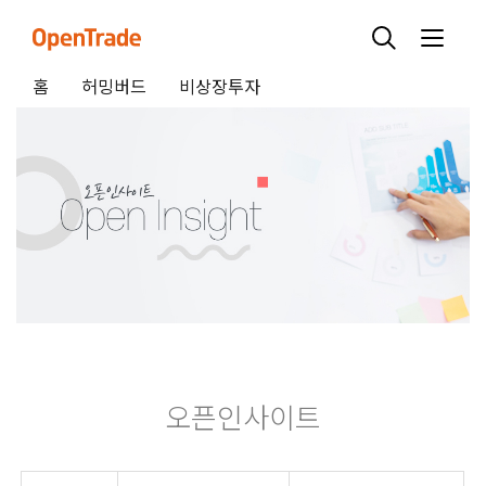
홈
허밍버드
비상장투자
오픈인사이트