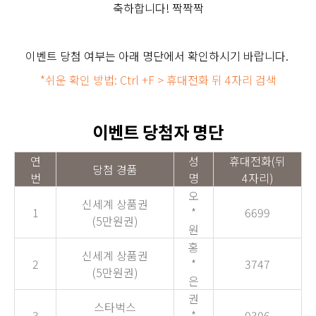
축하합니다! 짝짝짝
이벤트 당첨 여부는 아래 명단에서 확인하시기 바랍니다.
*쉬운 확인 방법: Ctrl +F > 휴대전화 뒤 4자리 검색
이벤트 당첨자 명단
연
성
휴대전화(뒤
당첨 경품
번
명
4자리)
오
신세계 상품권
1
*
6699
(5만원권)
원
홍
신세계 상품권
2
*
3747
(5만원권)
은
권
스타벅스
3
*
0306