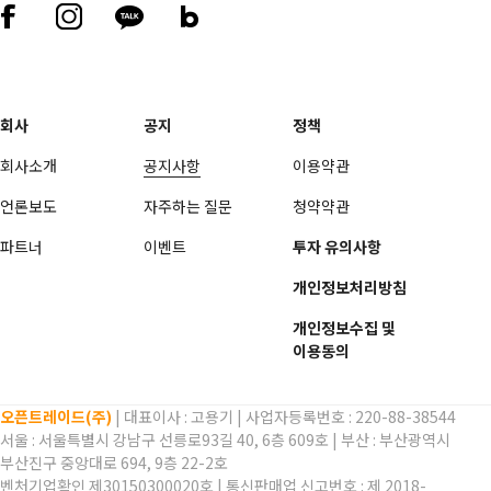
회사
공지
정책
회사소개
공지사항
이용약관
언론보도
자주하는 질문
청약약관
파트너
이벤트
투자 유의사항
개인정보처리방침
개인정보수집 및
이용동의
오픈트레이드(주)
| 대표이사 :
고용기
| 사업자등록번호 : 220-88-38544
서울 : 서울특별시 강남구 선릉로93길 40, 6층 609호 | 부산 : 부산광역시
부산진구 중앙대로 694, 9층 22-2호
벤처기업확인 제30150300020호 | 통신판매업 신고번호 : 제 2018-