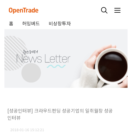
홈
허밍버드
비상장투자
[성공인터뷰] 크라우드펀딩 성공기업의 일취월장 성공
인터뷰
2018-01-16 15:12:21