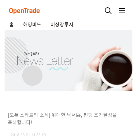
홈
허밍버드
비상장투자
[오픈 스타트업 소식] 위대한 낙서展, 펀딩 조기달성을
축하합니다!
2018-03-21 11:38:19