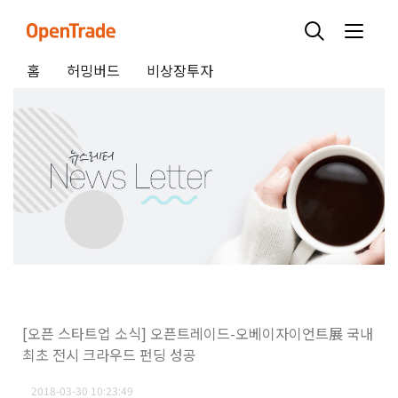
홈
허밍버드
비상장투자
[오픈 스타트업 소식] 오픈트레이드-오베이자이언트展 국내
최초 전시 크라우드 펀딩 성공
2018-03-30 10:23:49