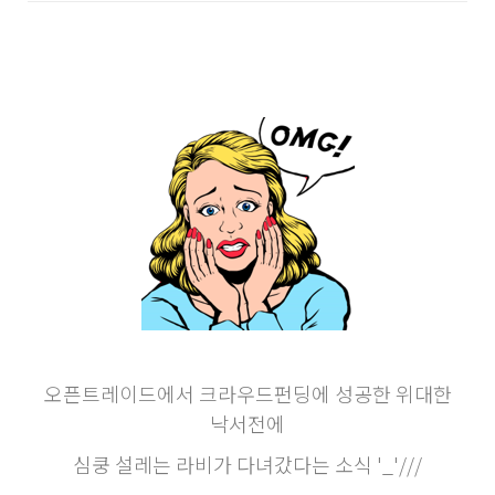
오픈트레이드에서 크라우드펀딩에 성공한 위대한
낙서전에
심쿵 설레는 라비가 다녀갔다는 소식 '_'///