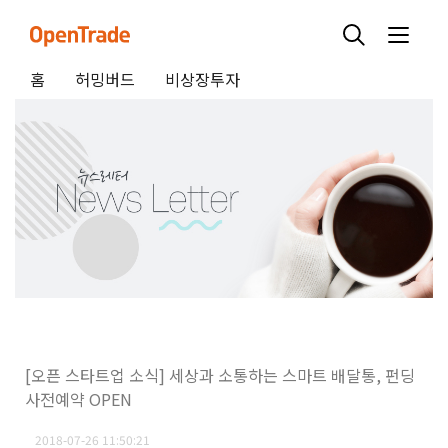
홈
허밍버드
비상장투자
[오픈 스타트업 소식] 세상과 소통하는 스마트 배달통, 펀딩
사전예약 OPEN
2018-07-26 11:50:21