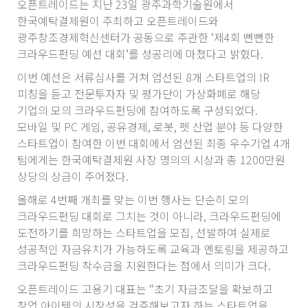
오픈트레이드는 지난 23일 광주과학기술원에서
한국예탁결제원이 주최하고 오픈트레이드와
광주창조경제혁신센터가 공동으로 주관한 ‘제4회 뻔뻔한
크라우드펀딩 예선 대회’를 성공리에 마쳤다고 밝혔다.
이번 예선은 서류심사를 거쳐 엄선된 8개 스타트업의 IR
피칭을 듣고 전문투자자 및 평가단이 가상화폐로 해당
기업의 모의 크라우드펀딩에 참여하도록 구성되었다.
모바일 및 PC 게임, 공유경제, 로봇, 펫 산업 분야 등 다양한
스타트업이 참여한 이번 대회에서 엄선된 최종 우수기업 4개
팀에게는 한국예탁결제원 사장 명의의 시상과 총 1200만원
상당의 상금이 주어졌다.
올해로 4번째 개최를 맞는 이번 행사는 단순히 모의
크라우드펀딩 대회로 그치는 것이 아니라, 크라우드펀딩에
도전하기를 희망하는 스타트업을 모집, 선발하여 실제로
성공적인 자금유치가 가능하도록 교육과 멘토링을 제공하고
크라우드펀딩 착수금을 지원한다는 점에서 의미가 크다.
오픈트레이드 고용기 대표는 “초기 자금조달을 확보하고
창업 아이템의 시장성을 검증해보고자 하는 스타트업을