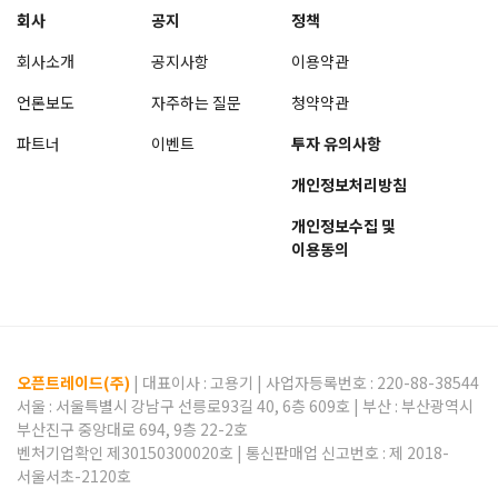
회사
공지
정책
회사소개
공지사항
이용약관
언론보도
자주하는 질문
청약약관
파트너
이벤트
투자 유의사항
개인정보처리방침
개인정보수집 및
이용동의
오픈트레이드(주)
| 대표이사 :
고용기
| 사업자등록번호 : 220-88-38544
서울 : 서울특별시 강남구 선릉로93길 40, 6층 609호 | 부산 : 부산광역시
부산진구 중앙대로 694, 9층 22-2호
벤처기업확인 제30150300020호 | 통신판매업 신고번호 : 제 2018-
서울서초-2120호