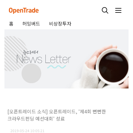
홈
허밍버드
비상장투자
[오픈트레이드 소식] 오픈트레이드, '제4회 뻔뻔한
크라우드펀딩 예선대회' 성료
2019-05-24 10:05:21