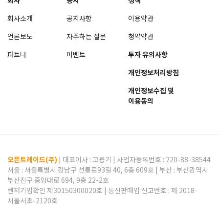
회사
공지
정책
회사소개
공지사항
이용약관
언론보도
자주하는 질문
청약약관
파트너
이벤트
투자 유의사항
개인정보처리방침
개인정보수집 및
이용동의
오픈트레이드(주)
| 대표이사 :
고용기
| 사업자등록번호 : 220-88-38544
서울 : 서울특별시 강남구 선릉로93길 40, 6층 609호 | 부산 : 부산광역시
부산진구 중앙대로 694, 9층 22-2호
벤처기업확인 제30150300020호 | 통신판매업 신고번호 : 제 2018-
서울서초-2120호