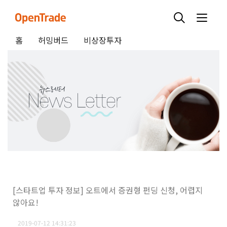
홈
허밍버드
비상장투자
[스타트업 투자 정보] 오트에서 증권형 펀딩 신청, 어렵지
않아요!
2019-07-12 14:31:23