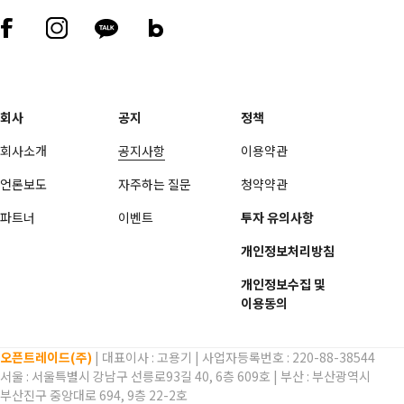
회사
공지
정책
회사소개
공지사항
이용약관
언론보도
자주하는 질문
청약약관
파트너
이벤트
투자 유의사항
개인정보처리방침
개인정보수집 및
이용동의
오픈트레이드(주)
| 대표이사 :
고용기
| 사업자등록번호 : 220-88-38544
서울 : 서울특별시 강남구 선릉로93길 40, 6층 609호 | 부산 : 부산광역시
부산진구 중앙대로 694, 9층 22-2호