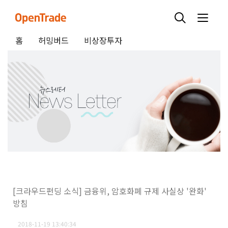
홈
허밍버드
비상장투자
[크라우드펀딩 소식] 금융위, 암호화폐 규제 사실상 '완화'
방침
2018-11-19 13:40:34