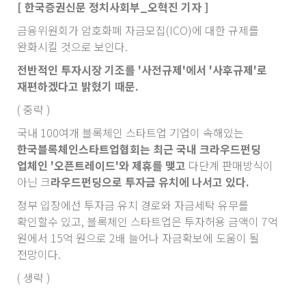
[ 한국증권신문 정치사회부_오혁진 기자 ]
금융위원회가 암호화폐 자금모집(ICO)에 대한 규제를
완화시킬 것으로 보인다.
전반적인 투자시장 기조를 '사전규제'에서 '사후규제'로
재편하겠다고 밝혔기 때문.
( 중략 )
국내 100여개 블록체인 스타트업 기업이 속해있는
한국블록체인스타트업협회는 최근 국내 크라우드펀딩
업체인 '오픈트레이드'와 제휴를 맺고
다단계 판매방식이
아닌 크
라우드펀딩으로 투자금 유치에 나서고 있다.
정부 입장에선 투자금 유치 경로와 자금세탁 유무를
확인할수 있고, 블록체인 스타트업은 투자허용 금액이 7억
원에서 15억 원으로 2배 늘어나 자금확보에 도움이 될
전망이다.
( 생략 )