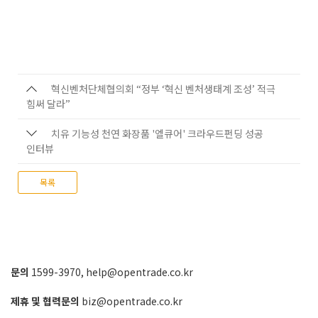
혁신벤처단체협의회 “정부 ‘혁신 벤처생태계 조성’ 적극
힘써 달라”
치유 기능성 천연 화장품 '엘큐어' 크라우드펀딩 성공
인터뷰
목록
문의
1599-3970
,
help@opentrade.co.kr
제휴 및 협력문의
biz@opentrade.co.kr